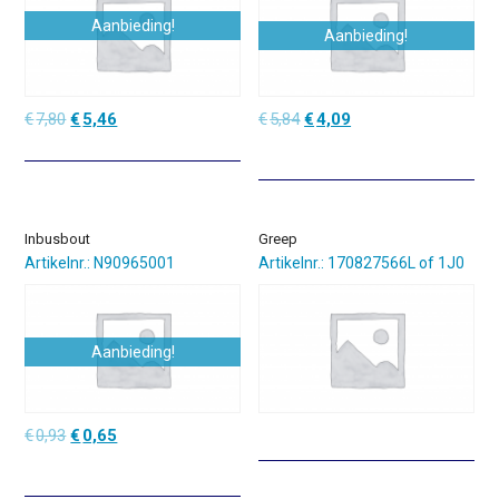
Aanbieding!
Aanbieding!
Oorspronkelijke
Huidige
Oorspronkelijke
Huidige
€
7,80
€
5,46
€
5,84
€
4,09
prijs
prijs
prijs
prijs
was:
is:
was:
is:
€7,80.
€5,46.
€5,84.
€4,09.
Inbusbout
Greep
Artikelnr.: N90965001
Artikelnr.: 170827566L of 1J0
Aanbieding!
Oorspronkelijke
Huidige
€
0,93
€
0,65
prijs
prijs
was:
is:
€0,93.
€0,65.