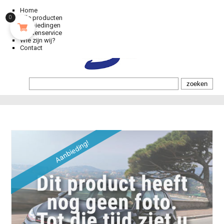
Home
Alle producten
0
Aanbiedingen
Klantenservice
Wie zijn wij?
Contact
Aanbieding!