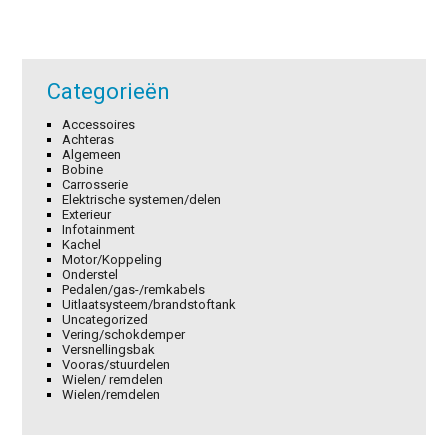
Categorieën
Accessoires
Achteras
Algemeen
Bobine
Carrosserie
Elektrische systemen/delen
Exterieur
Infotainment
Kachel
Motor/Koppeling
Onderstel
Pedalen/gas-/remkabels
Uitlaatsysteem/brandstoftank
Uncategorized
Vering/schokdemper
Versnellingsbak
Vooras/stuurdelen
Wielen/ remdelen
Wielen/remdelen