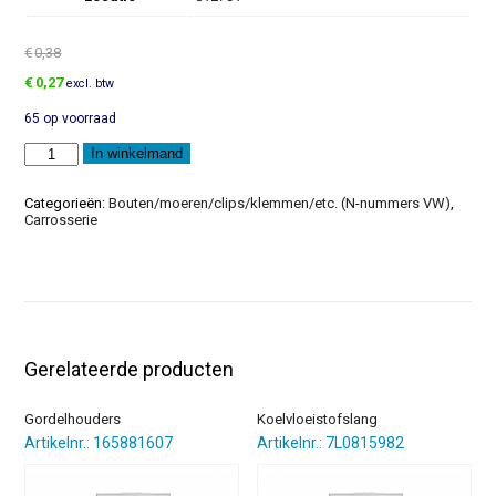
€
0,38
Oorspronkelijke
Huidige
€
0,27
excl. btw
prijs
prijs
65 op voorraad
was:
is:
€0,38.
€0,27.
Inbusparker
In winkelmand
aantal
Categorieën:
Bouten/moeren/clips/klemmen/etc. (N-nummers VW)
,
Carrosserie
Gerelateerde producten
Gordelhouders
Koelvloeistofslang
Artikelnr.: 165881607
Artikelnr.: 7L0815982