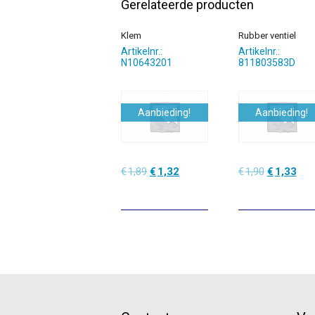
Gerelateerde producten
Klem
Rubber ventiel
Artikelnr.:
Artikelnr.:
N10643201
811803583D
Aanbieding!
Aanbieding!
Oorspronkelijke
Huidige
Oorspronke
Hui
€
1,89
€
1,32
€
1,90
€
1,33
prijs
prijs
prijs
prijs
was:
is:
was:
is:
€1,89.
€1,32.
€1,90.
€1,3