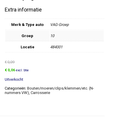
Extra informatie
Merk & Type auto
VAG-Groep
Groep
10
Locatie
484001
€
0,09
Oorspronkelijke
Huidige
€
0,06
excl. btw
prijs
prijs
Uitverkocht
was:
is:
€0,09.
€0,06.
Categorieën:
Bouten/moeren/clips/klemmen/etc. (N-
nummers VW)
,
Carrosserie