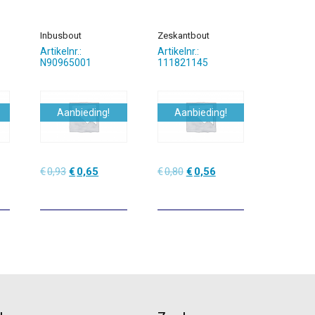
Inbusbout
Zeskantbout
Artikelnr.:
Artikelnr.:
N90965001
111821145
Aanbieding!
Aanbieding!
lijke
dige
Oorspronkelijke
Huidige
Oorspronkelijke
Huidige
€
0,93
€
0,65
€
0,80
€
0,56
prijs
prijs
prijs
prijs
was:
is:
was:
is:
3.
€0,93.
€0,65.
€0,80.
€0,56.