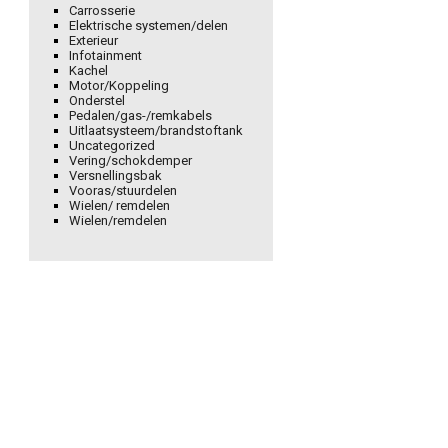
Carrosserie
Elektrische systemen/delen
Exterieur
Infotainment
Kachel
Motor/Koppeling
Onderstel
Pedalen/gas-/remkabels
Uitlaatsysteem/brandstoftank
Uncategorized
Vering/schokdemper
Versnellingsbak
Vooras/stuurdelen
Wielen/ remdelen
Wielen/remdelen