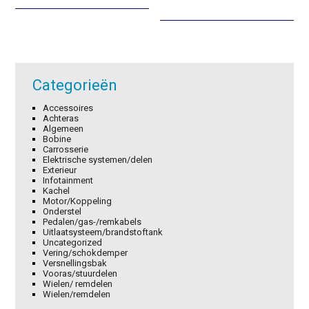
was:
is:
was:
is:
€2,74.
€1,92.
€26,95.
€18,87.
Categorieën
Accessoires
Achteras
Algemeen
Bobine
Carrosserie
Elektrische systemen/delen
Exterieur
Infotainment
Kachel
Motor/Koppeling
Onderstel
Pedalen/gas-/remkabels
Uitlaatsysteem/brandstoftank
Uncategorized
Vering/schokdemper
Versnellingsbak
Vooras/stuurdelen
Wielen/ remdelen
Wielen/remdelen