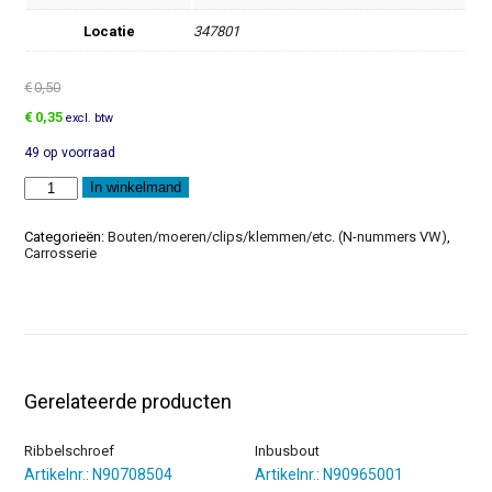
Locatie
347801
€
0,50
Oorspronkelijke
Huidige
€
0,35
excl. btw
prijs
prijs
49 op voorraad
was:
is:
€0,50.
€0,35.
Inbusbout
In winkelmand
aantal
Categorieën:
Bouten/moeren/clips/klemmen/etc. (N-nummers VW)
,
Carrosserie
Gerelateerde producten
Ribbelschroef
Inbusbout
Artikelnr.: N90708504
Artikelnr.: N90965001