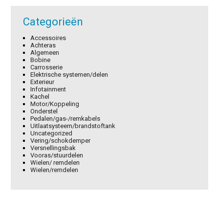
Categorieën
Accessoires
Achteras
Algemeen
Bobine
Carrosserie
Elektrische systemen/delen
Exterieur
Infotainment
Kachel
Motor/Koppeling
Onderstel
Pedalen/gas-/remkabels
Uitlaatsysteem/brandstoftank
Uncategorized
Vering/schokdemper
Versnellingsbak
Vooras/stuurdelen
Wielen/ remdelen
Wielen/remdelen