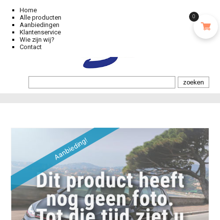
Home
Alle producten
0
Aanbiedingen
Klantenservice
Wie zijn wij?
Contact
Aanbieding!