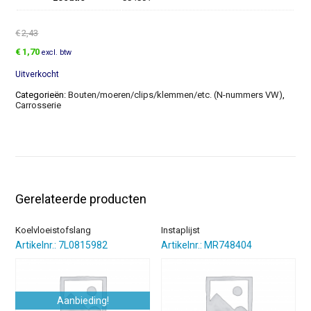
€
2,43
Oorspronkelijke
Huidige
€
1,70
excl. btw
prijs
prijs
Uitverkocht
was:
is:
€2,43.
€1,70.
Categorieën:
Bouten/moeren/clips/klemmen/etc. (N-nummers VW)
,
Carrosserie
Gerelateerde producten
Koelvloeistofslang
Instaplijst
Artikelnr.: 7L0815982
Artikelnr.: MR748404
Aanbieding!