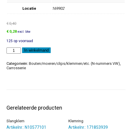
Locatie
169902
€
0,40
Oorspronkelijke
Huidige
€
0,28
excl. btw
prijs
prijs
125 op voorraad
was:
is:
€0,40.
€0,28.
Inbusbout
In winkelmand
aantal
Categorieën:
Bouten/moeren/clips/klemmen/etc. (N-nummers VW)
,
Carrosserie
Gerelateerde producten
Slangklem
Klemring
Artikelnr.: N10577101
Artikelnr.: 171853939