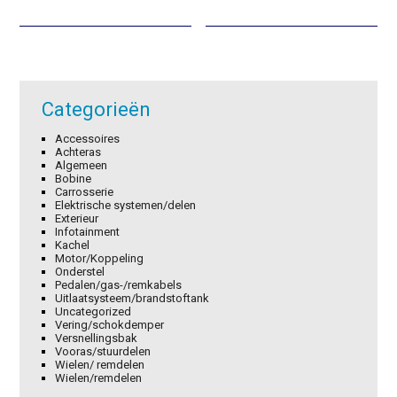
was:
is:
was:
is:
€26,95.
€18,87.
€0,74.
€0,52.
Categorieën
Accessoires
Achteras
Algemeen
Bobine
Carrosserie
Elektrische systemen/delen
Exterieur
Infotainment
Kachel
Motor/Koppeling
Onderstel
Pedalen/gas-/remkabels
Uitlaatsysteem/brandstoftank
Uncategorized
Vering/schokdemper
Versnellingsbak
Vooras/stuurdelen
Wielen/ remdelen
Wielen/remdelen