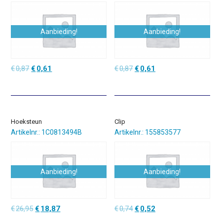
Aanbieding!
Aanbieding!
Oorspronkelijke
Huidige
Oorspronkelijke
Huidige
€
0,87
€
0,61
€
0,87
€
0,61
prijs
prijs
prijs
prijs
was:
is:
was:
is:
€0,87.
€0,61.
€0,87.
€0,61.
Hoeksteun
Clip
Artikelnr.: 1C0813494B
Artikelnr.: 155853577
Aanbieding!
Aanbieding!
Oorspronkelijke
Huidige
Oorspronkelijke
Huidige
€
26,95
€
18,87
€
0,74
€
0,52
prijs
prijs
prijs
prijs