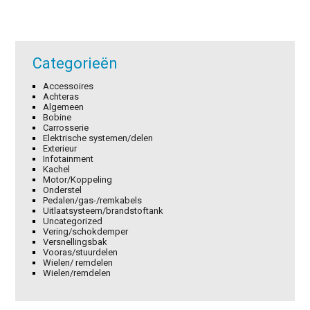
Categorieën
Accessoires
Achteras
Algemeen
Bobine
Carrosserie
Elektrische systemen/delen
Exterieur
Infotainment
Kachel
Motor/Koppeling
Onderstel
Pedalen/gas-/remkabels
Uitlaatsysteem/brandstoftank
Uncategorized
Vering/schokdemper
Versnellingsbak
Vooras/stuurdelen
Wielen/ remdelen
Wielen/remdelen