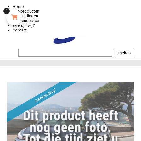
Home
Alle producten
0
Aanbiedingen
Klantenservice
Wie zijn wij?
Contact
Aanbieding!