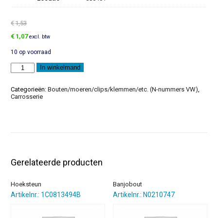
€
1,53
Oorspronkelijke
Huidige
€
1,07
excl. btw
prijs
prijs
10 op voorraad
was:
is:
€1,53.
€1,07.
Blindbout
In winkelmand
aantal
Categorieën:
Bouten/moeren/clips/klemmen/etc. (N-nummers VW)
,
Carrosserie
Gerelateerde producten
Hoeksteun
Banjobout
Artikelnr.: 1C0813494B
Artikelnr.: N0210747