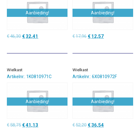
Aanbieding!
Aanbieding!
Oorspronkelijke
Huidige
Oorspronkelijke
Huidige
€
46,30
€
32,41
€
17,96
€
12,57
prijs
prijs
prijs
prijs
was:
is:
was:
is:
€46,30.
€32,41.
€17,96.
€12,57.
Wielkast
Wielkast
Artikelnr.: 1K0810971C
Artikelnr.: 6X0810972F
Aanbieding!
Aanbieding!
Oorspronkelijke
Huidige
Oorspronkelijke
Huidige
€
58,75
€
41,13
€
52,20
€
36,54
prijs
prijs
prijs
prijs
was:
is:
was:
is: