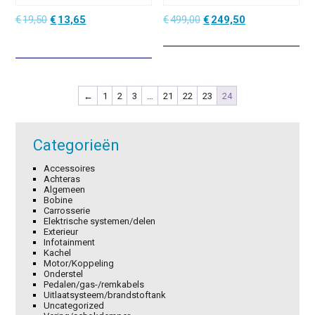
Oorspronkelijke
Huidige
Oorspronkelijke
Huidige
€
19,50
€
13,65
€
499,00
€
249,50
prijs
prijs
prijs
prijs
was:
is:
was:
is:
€19,50.
€13,65.
€499,00.
€249,50.
←
1
2
3
…
21
22
23
24
Categorieën
Accessoires
Achteras
Algemeen
Bobine
Carrosserie
Elektrische systemen/delen
Exterieur
Infotainment
Kachel
Motor/Koppeling
Onderstel
Pedalen/gas-/remkabels
Uitlaatsysteem/brandstoftank
Uncategorized