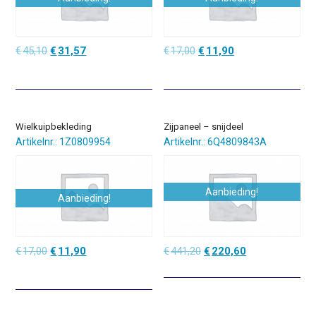
Oorspronkelijke
Huidige
Oorspronkelijke
Huidige
€
45,10
€
31,57
€
17,00
€
11,90
prijs
prijs
prijs
prijs
was:
is:
was:
is:
€45,10.
€31,57.
€17,00.
€11,90.
Wielkuipbekleding
Zijpaneel – snijdeel
Artikelnr.: 1Z0809954
Artikelnr.: 6Q4809843A
Aanbieding!
Aanbieding!
Oorspronkelijke
Huidige
Oorspronkelijke
Huidige
€
17,00
€
11,90
€
441,20
€
220,60
prijs
prijs
prijs
prijs
was:
is:
was:
is:
€17,00.
€11,90.
€441,20.
€220,60.