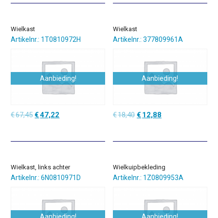
€58,75.
€41,13.
€52,20.
€36,54.
Wielkast
Wielkast
Artikelnr.: 1T0810972H
Artikelnr.: 377809961A
Aanbieding!
Aanbieding!
Oorspronkelijke
Huidige
Oorspronkelijke
Huidige
€
67,45
€
47,22
€
18,40
€
12,88
prijs
prijs
prijs
prijs
was:
is:
was:
is:
€67,45.
€47,22.
€18,40.
€12,88.
Wielkast, links achter
Wielkuipbekleding
Artikelnr.: 6N0810971D
Artikelnr.: 1Z0809953A
Aanbieding!
Aanbieding!