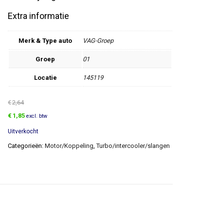
Extra informatie
Merk & Type auto
VAG-Groep
Groep
01
Locatie
145119
€
2,64
Oorspronkelijke
Huidige
€
1,85
excl. btw
prijs
prijs
Uitverkocht
was:
is:
€2,64.
€1,85.
Categorieën:
Motor/Koppeling
,
Turbo/intercooler/slangen