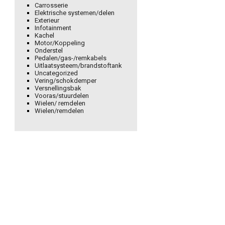
Carrosserie
Elektrische systemen/delen
Exterieur
Infotainment
Kachel
Motor/Koppeling
Onderstel
Pedalen/gas-/remkabels
Uitlaatsysteem/brandstoftank
Uncategorized
Vering/schokdemper
Versnellingsbak
Vooras/stuurdelen
Wielen/ remdelen
Wielen/remdelen