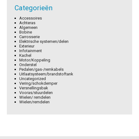
Categorieën
Accessoires
Achteras
Algemeen
Bobine
Carrosserie
Elektrische systemen/delen
Exterieur
Infotainment
Kachel
Motor/Koppeling
Onderstel
Pedalen/gas-/remkabels
Uitlaatsysteem/brandstoftank
Uncategorized
Vering/schokdemper
Versnellingsbak
Vooras/stuurdelen
Wielen/ remdelen
Wielen/remdelen