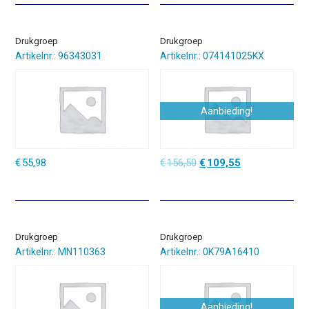
€4,95.
€3,46.
Drukgroep
Drukgroep
Artikelnr.: 96343031
Artikelnr.: 074141025KX
Aanbieding!
Oorspronkelijke
Huidige
€
55,98
€
156,50
€
109,55
prijs
prijs
was:
is:
€156,50.
€109,55.
Drukgroep
Drukgroep
Artikelnr.: MN110363
Artikelnr.: 0K79A16410
Aanbieding!