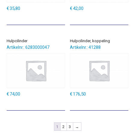
€
35,80
€
42,00
Hulpcilinder
Hulpcilinder, koppeling
Artikelnr.: 6283000047
Artikelnr.: 41288
€
74,00
€
176,50
1
2
3
→