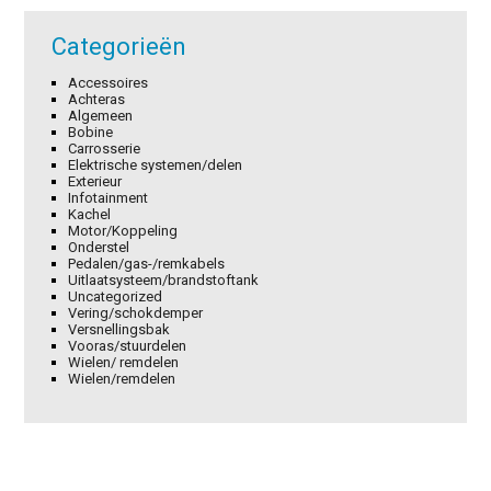
Categorieën
Accessoires
Achteras
Algemeen
Bobine
Carrosserie
Elektrische systemen/delen
Exterieur
Infotainment
Kachel
Motor/Koppeling
Onderstel
Pedalen/gas-/remkabels
Uitlaatsysteem/brandstoftank
Uncategorized
Vering/schokdemper
Versnellingsbak
Vooras/stuurdelen
Wielen/ remdelen
Wielen/remdelen