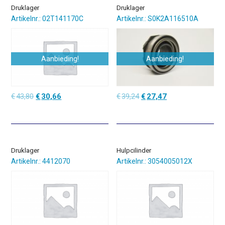
Druklager
Druklager
Artikelnr.: 02T141170C
Artikelnr.: S0K2A116510A
Aanbieding!
Aanbieding!
Oorspronkelijke
Huidige
Oorspronkelijke
Huidige
€
43,80
€
30,66
€
39,24
€
27,47
prijs
prijs
prijs
prijs
was:
is:
was:
is:
€43,80.
€30,66.
€39,24.
€27,47.
Druklager
Hulpcilinder
Artikelnr.: 4412070
Artikelnr.: 3054005012X