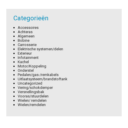
Categorieën
Accessoires
Achteras
Algemeen
Bobine
Carrosserie
Elektrische systemen/delen
Exterieur
Infotainment
Kachel
Motor/Koppeling
Onderstel
Pedalen/gas-/remkabels
Uitlaatsysteem/brandstoftank
Uncategorized
Vering/schokdemper
Versnellingsbak
Vooras/stuurdelen
Wielen/ remdelen
Wielen/remdelen