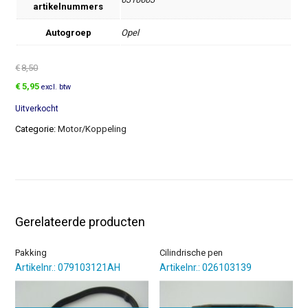
artikelnummers
Autogroep
Opel
€
8,50
Oorspronkelijke
Huidige
€
5,95
excl. btw
prijs
prijs
Uitverkocht
was:
is:
€8,50.
€5,95.
Categorie:
Motor/Koppeling
Gerelateerde producten
Pakking
Cilindrische pen
Artikelnr.: 079103121AH
Artikelnr.: 026103139