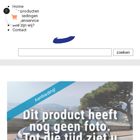
Home
Alle producten
0
Aanbiedingen
Klantenservice
Wie zijn wij?
Contact
Aanbieding!