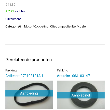
€
11,30
Oorspronkelijke
Huidige
€
7,91
excl. btw
prijs
prijs
Uitverkocht
was:
is:
€11,30.
€7,91.
Categorieën:
Motor/Koppeling
,
Oliepomp/oliefilter/koeler
Gerelateerde producten
Pakking
Pakking
Artikelnr.: 079103121AH
Artikelnr.: 06J103147
Aanbieding!
Aanbieding!