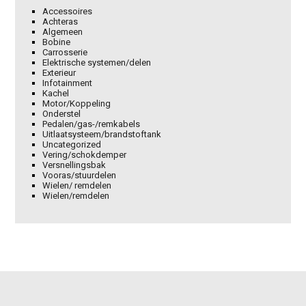
Accessoires
Achteras
Algemeen
Bobine
Carrosserie
Elektrische systemen/delen
Exterieur
Infotainment
Kachel
Motor/Koppeling
Onderstel
Pedalen/gas-/remkabels
Uitlaatsysteem/brandstoftank
Uncategorized
Vering/schokdemper
Versnellingsbak
Vooras/stuurdelen
Wielen/ remdelen
Wielen/remdelen