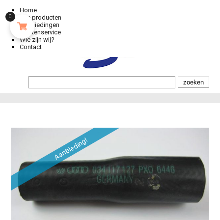
Home
0
Alle producten
Aanbiedingen
Klantenservice
Wie zijn wij?
Contact
Aanbieding!