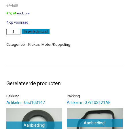
€
14,20
Oorspronkelijke
Huidige
€
9,94
excl. btw
prijs
prijs
4 op voorraad
was:
is:
€14,20.
€9,94.
Naaldlagerloopring
In winkelmand
aantal
Categorieën:
Krukas
,
Motor/Koppeling
Gerelateerde producten
Pakking
Pakking
Artikelnr.: 06J103147
Artikelnr.: 079103121AE
Aanbieding!
Aanbieding!