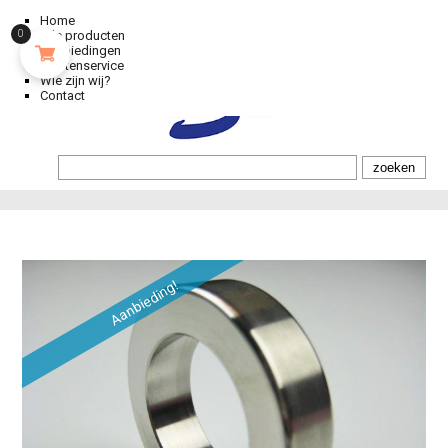
Home
Alle producten
0
Aanbiedingen
Klantenservice
Wie zijn wij?
Contact
Aanbieding!