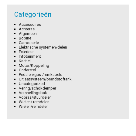
Categorieën
Accessoires
Achteras
Algemeen
Bobine
Carrosserie
Elektrische systemen/delen
Exterieur
Infotainment
Kachel
Motor/Koppeling
Onderstel
Pedalen/gas-/remkabels
Uitlaatsysteem/brandstoftank
Uncategorized
Vering/schokdemper
Versnellingsbak
Vooras/stuurdelen
Wielen/ remdelen
Wielen/remdelen