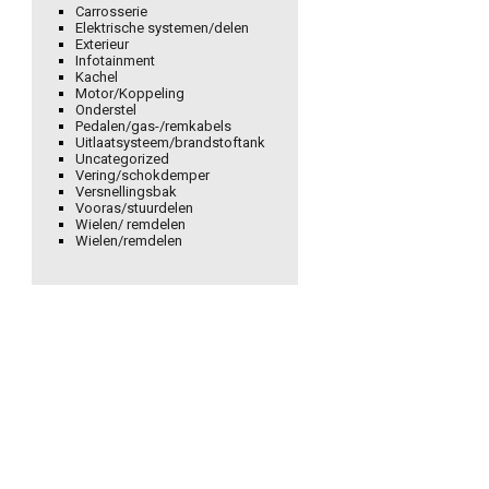
Carrosserie
Elektrische systemen/delen
Exterieur
Infotainment
Kachel
Motor/Koppeling
Onderstel
Pedalen/gas-/remkabels
Uitlaatsysteem/brandstoftank
Uncategorized
Vering/schokdemper
Versnellingsbak
Vooras/stuurdelen
Wielen/ remdelen
Wielen/remdelen