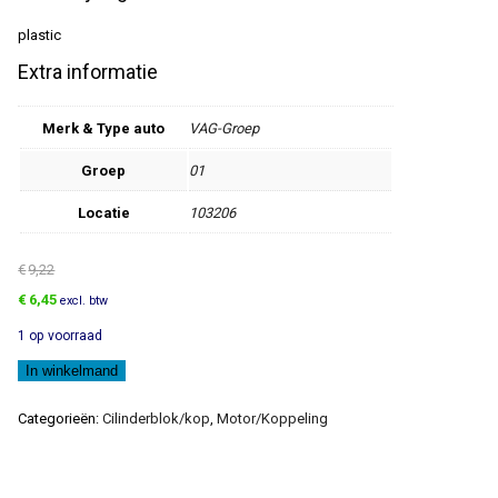
plastic
Extra informatie
Merk & Type auto
VAG-Groep
Groep
01
Locatie
103206
€
9,22
Oorspronkelijke
Huidige
€
6,45
excl. btw
prijs
prijs
1 op voorraad
was:
is:
€9,22.
€6,45.
Steun
In winkelmand
aantal
Categorieën:
Cilinderblok/kop
,
Motor/Koppeling