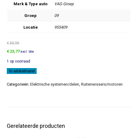
Merk & Type auto
VAG-Groep
Groep
09
Locatie
955409
€
33,95
Oorspronkelijke
Huidige
€
23,77
excl. btw
prijs
prijs
1 op voorraad
was:
is:
€33,95.
€23,77.
Wisserarm
In winkelmand
aantal
Categorieën:
Elektrische systemen/delen
,
Ruitenwissers/motoren
Gerelateerde producten