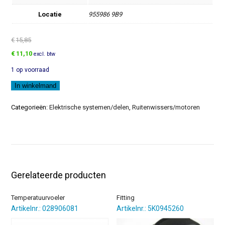
Locatie
955986 9B9
€
15,85
Oorspronkelijke
Huidige
€
11,10
excl. btw
prijs
prijs
1 op voorraad
was:
is:
€15,85.
€11,10.
Sproeier
In winkelmand
aantal
Categorieën:
Elektrische systemen/delen
,
Ruitenwissers/motoren
Gerelateerde producten
Temperatuurvoeler
Fitting
Artikelnr.: 028906081
Artikelnr.: 5K0945260