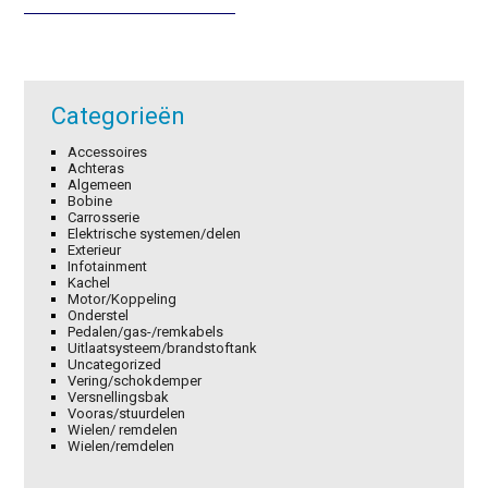
€51,60.
€36,12.
€4,98.
€3,49.
Categorieën
Accessoires
Achteras
Algemeen
Bobine
Carrosserie
Elektrische systemen/delen
Exterieur
Infotainment
Kachel
Motor/Koppeling
Onderstel
Pedalen/gas-/remkabels
Uitlaatsysteem/brandstoftank
Uncategorized
Vering/schokdemper
Versnellingsbak
Vooras/stuurdelen
Wielen/ remdelen
Wielen/remdelen