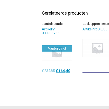
Gerelateerde producten
Lambdasonde
Gaskleppositiesen
Artikelnr.:
Artikelnr.: DK300
030906265
Aanbieding!
Oorspronkelijke
Huidige
€
234,85
€
164,40
prijs
prijs
was:
is:
€234,85.
€164,40.