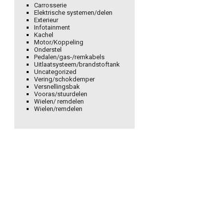
Carrosserie
Elektrische systemen/delen
Exterieur
Infotainment
Kachel
Motor/Koppeling
Onderstel
Pedalen/gas-/remkabels
Uitlaatsysteem/brandstoftank
Uncategorized
Vering/schokdemper
Versnellingsbak
Vooras/stuurdelen
Wielen/ remdelen
Wielen/remdelen
ntalsensor/motorregelapparaat