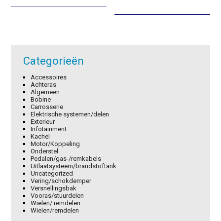
was:
is:
was:
is:
€234,85.
€164,40.
€95,45.
€66,82.
Categorieën
Accessoires
Achteras
Algemeen
Bobine
Carrosserie
Elektrische systemen/delen
Exterieur
Infotainment
Kachel
Motor/Koppeling
Onderstel
Pedalen/gas-/remkabels
Uitlaatsysteem/brandstoftank
Uncategorized
Vering/schokdemper
Versnellingsbak
Vooras/stuurdelen
Wielen/ remdelen
Wielen/remdelen