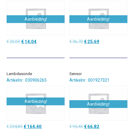
Aanbieding!
Aanbieding!
Oorspronkelijke
Huidige
Oorspronkelijke
Huidige
€
20,05
€
14,04
€
36,70
€
25,69
prijs
prijs
prijs
prijs
was:
is:
was:
is:
€20,05.
€14,04.
€36,70.
€25,69.
Lambdasonde
Sensor
Artikelnr.: 030906265
Artikelnr.: 001927321
Aanbieding!
Aanbieding!
Oorspronkelijke
Huidige
Oorspronkelijke
Huidige
€
234,85
€
164,40
€
95,45
€
66,82
prijs
prijs
prijs
prijs