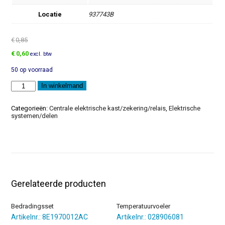
Locatie
937743B
€
0,85
Oorspronkelijke
Huidige
€
0,60
excl. btw
prijs
prijs
50 op voorraad
was:
is:
€0,85.
€0,60.
Plat
In winkelmand
stekerhuis
aantal
Categorieën:
Centrale elektrische kast/zekering/relais
,
Elektrische
systemen/delen
Gerelateerde producten
Bedradingsset
Temperatuurvoeler
Artikelnr.: 8E1970012AC
Artikelnr.: 028906081