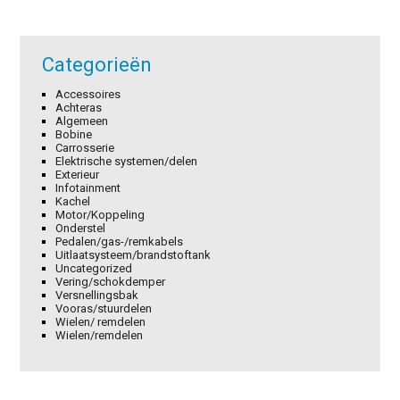
Categorieën
Accessoires
Achteras
Algemeen
Bobine
Carrosserie
Elektrische systemen/delen
Exterieur
Infotainment
Kachel
Motor/Koppeling
Onderstel
Pedalen/gas-/remkabels
Uitlaatsysteem/brandstoftank
Uncategorized
Vering/schokdemper
Versnellingsbak
Vooras/stuurdelen
Wielen/ remdelen
Wielen/remdelen