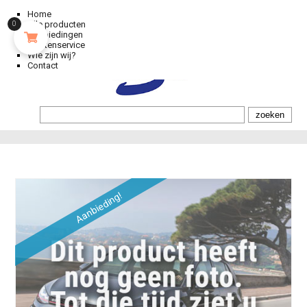
Home
Alle producten
0
Aanbiedingen
Klantenservice
Wie zijn wij?
Contact
Aanbieding!