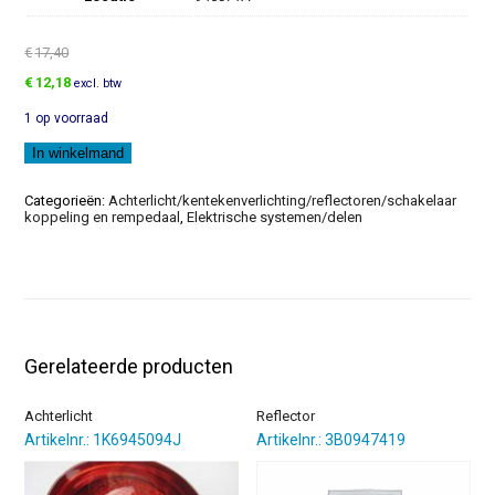
€
17,40
Oorspronkelijke
Huidige
€
12,18
excl. btw
prijs
prijs
1 op voorraad
was:
is:
€17,40.
€12,18.
Zijmarkeringslichten
In winkelmand
aantal
Categorieën:
Achterlicht/kentekenverlichting/reflectoren/schakelaar
koppeling en rempedaal
,
Elektrische systemen/delen
Gerelateerde producten
Achterlicht
Reflector
Artikelnr.: 1K6945094J
Artikelnr.: 3B0947419