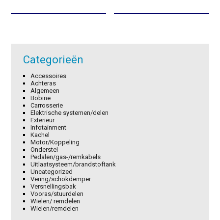
was:
is:
was:
is:
€13,90.
€9,73.
€95,45.
€66,82.
Categorieën
Accessoires
Achteras
Algemeen
Bobine
Carrosserie
Elektrische systemen/delen
Exterieur
Infotainment
Kachel
Motor/Koppeling
Onderstel
Pedalen/gas-/remkabels
Uitlaatsysteem/brandstoftank
Uncategorized
Vering/schokdemper
Versnellingsbak
Vooras/stuurdelen
Wielen/ remdelen
Wielen/remdelen