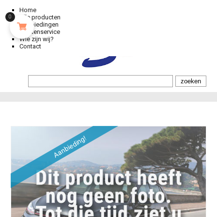
Home
Alle producten
0
Aanbiedingen
Klantenservice
Wie zijn wij?
Contact
Aanbieding!