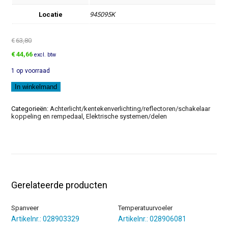
Locatie
945095K
€
63,80
Oorspronkelijke
Huidige
€
44,66
excl. btw
prijs
prijs
1 op voorraad
was:
is:
€63,80.
€44,66.
Achterlicht
In winkelmand
aantal
Categorieën:
Achterlicht/kentekenverlichting/reflectoren/schakelaar
koppeling en rempedaal
,
Elektrische systemen/delen
Gerelateerde producten
Spanveer
Temperatuurvoeler
Artikelnr.: 028903329
Artikelnr.: 028906081