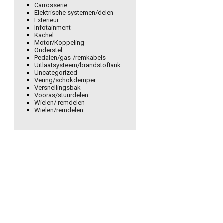
Carrosserie
Elektrische systemen/delen
Exterieur
Infotainment
Kachel
Motor/Koppeling
Onderstel
Pedalen/gas-/remkabels
Uitlaatsysteem/brandstoftank
Uncategorized
Vering/schokdemper
Versnellingsbak
Vooras/stuurdelen
Wielen/ remdelen
Wielen/remdelen