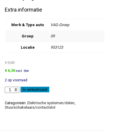
Extra informatie
Merk & Type auto
VAG-Groep
Groep
09
Locatie
953123
€
9,00
Oorspronkelijke
Huidige
€
6,30
excl. btw
prijs
prijs
2 op voorraad
was:
is:
€9,00.
€6,30.
Lampfitting
In winkelmand
aantal
Categorieën:
Elektrische systemen/delen
,
Stuurschakelaars/contactslot