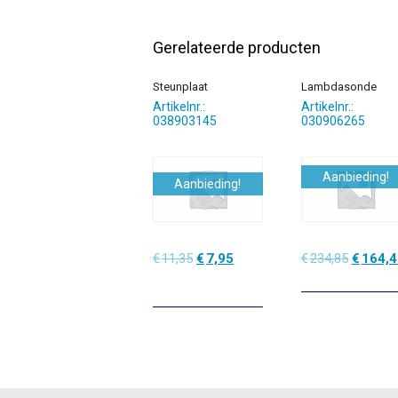
Gerelateerde producten
Steunplaat
Lambdasonde
Artikelnr.:
Artikelnr.:
038903145
030906265
Aanbieding!
Aanbieding!
Oorspronkelijke
Huidige
Oorspro
€
11,35
€
7,95
€
234,85
€
164,4
prijs
prijs
prijs
was:
is:
was:
€11,35.
€7,95.
€234,85