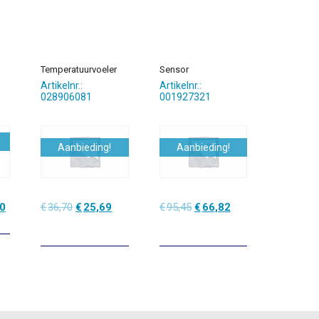
Temperatuurvoeler
Sensor
Artikelnr.:
Artikelnr.:
028906081
001927321
Aanbieding!
Aanbieding!
nkelijke
Huidige
Oorspronkelijke
Huidige
Oorspronkelijke
Huidige
0
€
36,70
€
25,69
€
95,45
€
66,82
prijs
prijs
prijs
prijs
prijs
is:
was:
is:
was:
is:
.
€164,40.
€36,70.
€25,69.
€95,45.
€66,82.