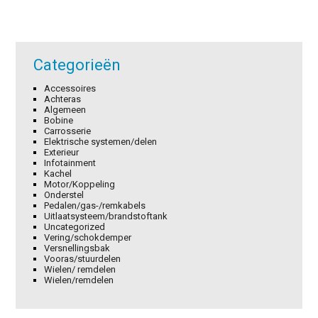
Categorieën
Accessoires
Achteras
Algemeen
Bobine
Carrosserie
Elektrische systemen/delen
Exterieur
Infotainment
Kachel
Motor/Koppeling
Onderstel
Pedalen/gas-/remkabels
Uitlaatsysteem/brandstoftank
Uncategorized
Vering/schokdemper
Versnellingsbak
Vooras/stuurdelen
Wielen/ remdelen
Wielen/remdelen