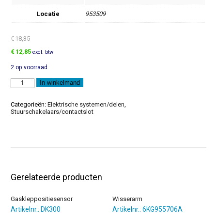
Locatie
953509
€
18,35
Oorspronkelijke
Huidige
€
12,85
excl. btw
prijs
prijs
2 op voorraad
was:
is:
€18,35.
€12,85.
Knop
In winkelmand
aantal
Categorieën:
Elektrische systemen/delen
,
Stuurschakelaars/contactslot
Gerelateerde producten
Gaskleppositiesensor
Wisserarm
Artikelnr.: DK300
Artikelnr.: 6KG955706A