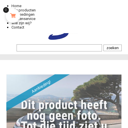
Home
Alle producten
0
Aanbiedingen
Klantenservice
Wie zijn wij?
Contact
Aanbieding!