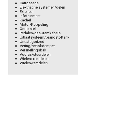
Carrosserie
Elektrische systemen/delen
Exterieur
Infotainment
Kachel
Motor/Koppeling
Onderstel
Pedalen/gas-/remkabels
Uitlaatsysteem/brandstoftank
Uncategorized
Vering/schokdemper
Versnellingsbak
Vooras/stuurdelen
Wielen/ remdelen
Wielen/remdelen