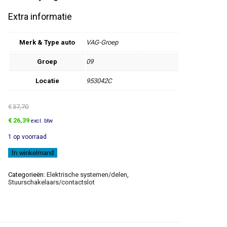
Extra informatie
Merk & Type auto
VAG-Groep
Groep
09
Locatie
953042C
€
37,70
Oorspronkelijke
Huidige
€
26,39
excl. btw
prijs
prijs
1 op voorraad
was:
is:
€37,70.
€26,39.
Knipperlicht
In winkelmand
aantal
Categorieën:
Elektrische systemen/delen
,
Stuurschakelaars/contactslot