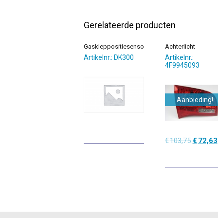
Gerelateerde producten
Gaskleppositiesensor
Achterlicht
Artikelnr.: DK300
Artikelnr.:
4F9945093
Aanbieding!
Oorspro
€
103,75
€
72,63
prijs
was:
€103,75