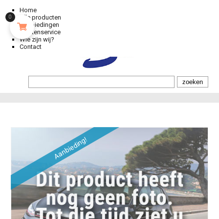
Home
Alle producten
0
Aanbiedingen
Klantenservice
Wie zijn wij?
Contact
Aanbieding!