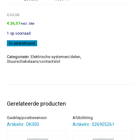
€
37,95
Oorspronkelijke
Huidige
€
26,57
excl. btw
prijs
prijs
1 op voorraad
was:
is:
€37,95.
€26,57.
Knipperlicht
In winkelmand
aantal
Categorieën:
Elektrische systemen/delen
,
Stuurschakelaars/contactslot
Gerelateerde producten
Gaskleppositiesensor
Afdichtring
Artikelnr.: DK300
Artikelnr.: 026905261