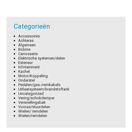
Categorieën
Accessoires
Achteras
Algemeen
Bobine
Carrosserie
Elektrische systemen/delen
Exterieur
Infotainment
Kachel
Motor/Koppeling
Onderstel
Pedalen/gas-/remkabels
Uitlaatsysteem/brandstoftank
Uncategorized
Vering/schokdemper
Versnellingsbak
Vooras/stuurdelen
Wielen/ remdelen
Wielen/remdelen