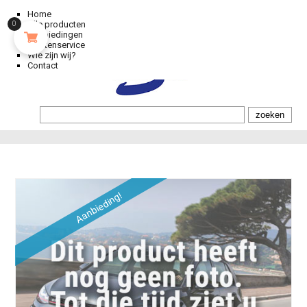
Home
Alle producten
0
Aanbiedingen
Klantenservice
Wie zijn wij?
Contact
Aanbieding!