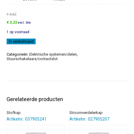
€
4,62
Oorspronkelijke
Huidige
€
3,23
excl. btw
prijs
prijs
1 op voorraad
was:
is:
€4,62.
€3,23.
Houder
In winkelmand
aantal
Categorieën:
Elektrische systemen/delen
,
Stuurschakelaars/contactslot
Gerelateerde producten
Stofkap
Stroomverdelerkap
Artikelnr.: 037905241
Artikelnr.: 027905207