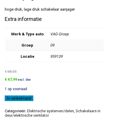
hoge druk, lage druk schakelaar aanjager
Extra informatie
Merk & Type auto
VAG-Groep
Groep
09
Locatie
959139
€
68,55
Oorspronkelijke
Huidige
€
47,99
excl. btw
prijs
prijs
1 op voorraad
was:
is:
€68,55.
€47,99.
Sensor
In winkelmand
aantal
Categorieën:
Elektrische systemen/delen
,
Schakelaars in
deur/elektrische ventilator