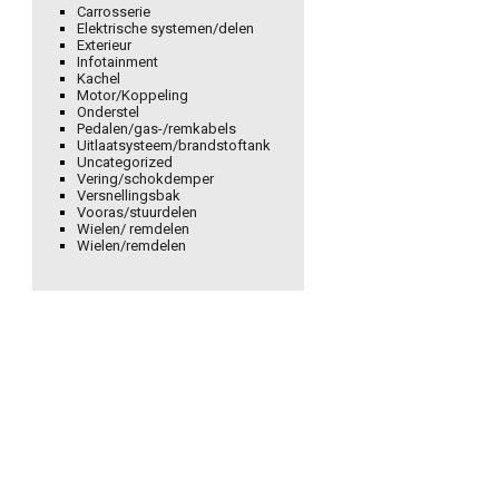
Carrosserie
Elektrische systemen/delen
Exterieur
Infotainment
Kachel
Motor/Koppeling
Onderstel
Pedalen/gas-/remkabels
Uitlaatsysteem/brandstoftank
Uncategorized
Vering/schokdemper
Versnellingsbak
Vooras/stuurdelen
Wielen/ remdelen
Wielen/remdelen