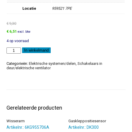
Locatie
959521 7PE
€
9,30
Oorspronkelijke
Huidige
€
6,51
excl. btw
prijs
prijs
4 op voorraad
was:
is:
€9,30.
€6,51.
Schakelaarsteun
In winkelmand
aantal
Categorieën:
Elektrische systemen/delen
,
Schakelaars in
deur/elektrische ventilator
Gerelateerde producten
Wisserarm
Gaskleppositiesensor
Artikelnr.: 6KG955706A
Artikelnr.: DK300