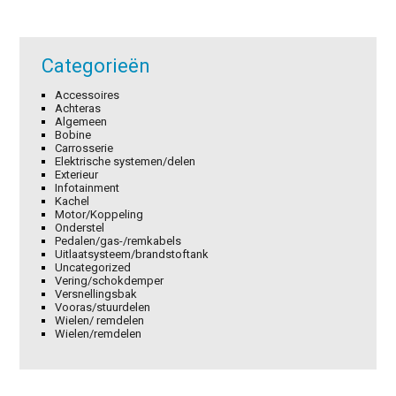
Categorieën
Accessoires
Achteras
Algemeen
Bobine
Carrosserie
Elektrische systemen/delen
Exterieur
Infotainment
Kachel
Motor/Koppeling
Onderstel
Pedalen/gas-/remkabels
Uitlaatsysteem/brandstoftank
Uncategorized
Vering/schokdemper
Versnellingsbak
Vooras/stuurdelen
Wielen/ remdelen
Wielen/remdelen