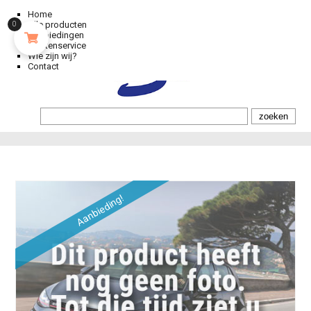
Home
Alle producten
0
Aanbiedingen
Klantenservice
Wie zijn wij?
Contact
Aanbieding!