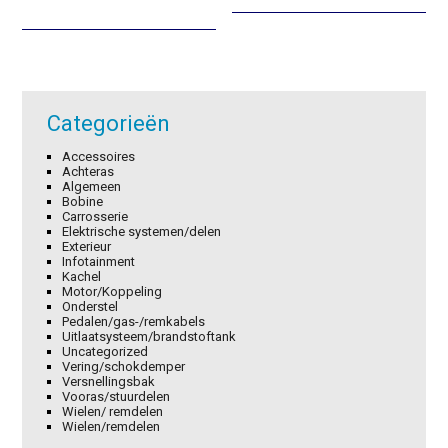
was:
is:
was:
is:
€20,05.
€14,04.
€72,15.
€50,51.
Categorieën
Accessoires
Achteras
Algemeen
Bobine
Carrosserie
Elektrische systemen/delen
Exterieur
Infotainment
Kachel
Motor/Koppeling
Onderstel
Pedalen/gas-/remkabels
Uitlaatsysteem/brandstoftank
Uncategorized
Vering/schokdemper
Versnellingsbak
Vooras/stuurdelen
Wielen/ remdelen
Wielen/remdelen