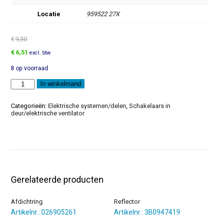
Locatie
959522 27X
€
9,30
Oorspronkelijke
Huidige
€
6,51
excl. btw
prijs
prijs
8 op voorraad
was:
is:
€9,30.
€6,51.
Schakelaarsteun
In winkelmand
aantal
Categorieën:
Elektrische systemen/delen
,
Schakelaars in
deur/elektrische ventilator
Gerelateerde producten
Afdichtring
Reflector
Artikelnr.: 026905261
Artikelnr.: 3B0947419