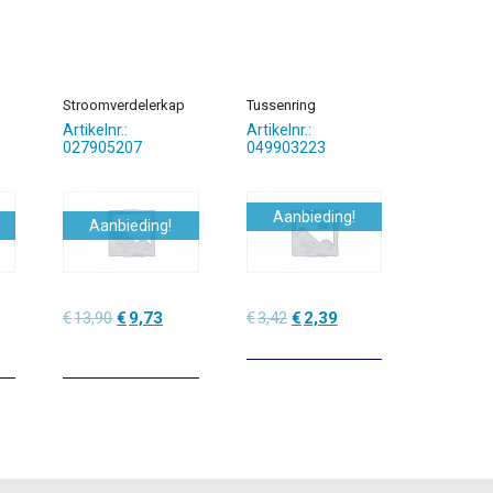
Stroomverdelerkap
Tussenring
Artikelnr.:
Artikelnr.:
027905207
049903223
Aanbieding!
Aanbieding!
lijke
dige
Oorspronkelijke
Huidige
Oorspronkelijke
Huidige
€
13,90
€
9,73
€
3,42
€
2,39
prijs
prijs
prijs
prijs
was:
is:
was:
is:
3.
€13,90.
€9,73.
€3,42.
€2,39.