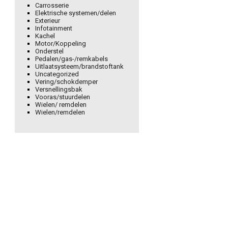
Carrosserie
Elektrische systemen/delen
Exterieur
Infotainment
Kachel
Motor/Koppeling
Onderstel
Pedalen/gas-/remkabels
Uitlaatsysteem/brandstoftank
Uncategorized
Vering/schokdemper
Versnellingsbak
Vooras/stuurdelen
Wielen/ remdelen
Wielen/remdelen