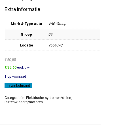
Extra informatie
Merk & Type auto
VAG-Groep
Groep
09
Locatie
955407C
€
50,85
Oorspronkelijke
Huidige
€
35,60
excl. btw
prijs
prijs
1 op voorraad
was:
is:
€50,85.
€35,60.
Wisserarm
In winkelmand
aantal
Categorieën:
Elektrische systemen/delen
,
Ruitenwissers/motoren