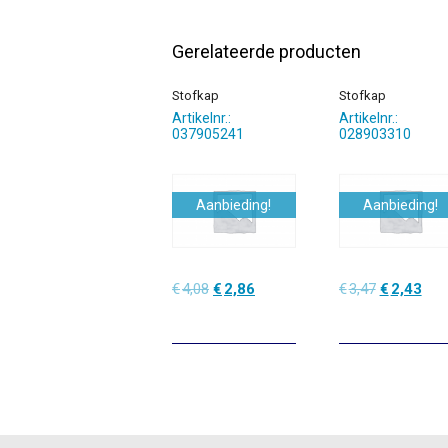
Gerelateerde producten
Stofkap
Stofkap
Artikelnr.:
Artikelnr.:
037905241
028903310
Aanbieding!
Aanbieding!
Oorspronkelijke
Huidige
Oorspronke
Hui
€
4,08
€
2,86
€
3,47
€
2,43
prijs
prijs
prijs
prijs
was:
is:
was:
is:
€4,08.
€2,86.
€3,47.
€2,4