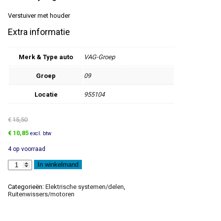
Verstuiver met houder
Extra informatie
Merk & Type auto
VAG-Groep
Groep
09
Locatie
955104
€
15,50
Oorspronkelijke
Huidige
€
10,85
excl. btw
prijs
prijs
4 op voorraad
was:
is:
€15,50.
€10,85.
Verstuiverhouder
In winkelmand
aantal
Categorieën:
Elektrische systemen/delen
,
Ruitenwissers/motoren