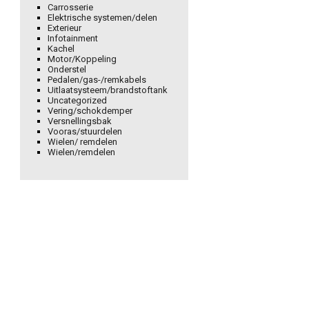
Carrosserie
Elektrische systemen/delen
Exterieur
Infotainment
Kachel
Motor/Koppeling
Onderstel
Pedalen/gas-/remkabels
Uitlaatsysteem/brandstoftank
Uncategorized
Vering/schokdemper
Versnellingsbak
Vooras/stuurdelen
Wielen/ remdelen
Wielen/remdelen