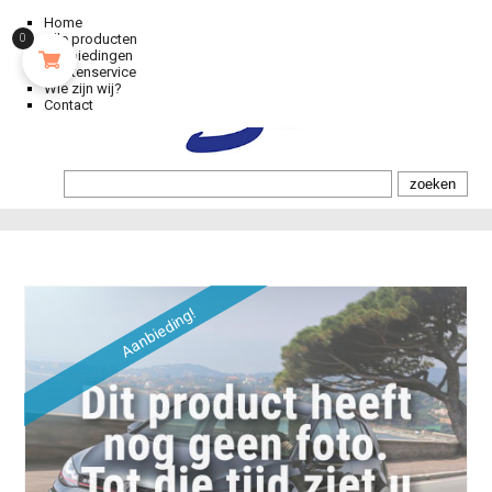
Home
Alle producten
0
Aanbiedingen
Klantenservice
Wie zijn wij?
Contact
Aanbieding!