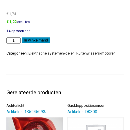
€
1,74
Oorspronkelijke
Huidige
€
1,22
excl. btw
prijs
prijs
14 op voorraad
was:
is:
€1,74.
€1,22.
Slangsteun
In winkelmand
aantal
Categorieën:
Elektrische systemen/delen
,
Ruitenwissers/motoren
Gerelateerde producten
Achterlicht
Gaskleppositiesensor
Artikelnr.: 1K5945093J
Artikelnr.: DK300