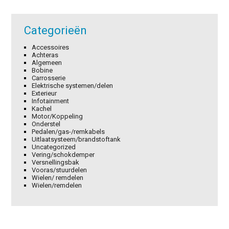
Categorieën
Accessoires
Achteras
Algemeen
Bobine
Carrosserie
Elektrische systemen/delen
Exterieur
Infotainment
Kachel
Motor/Koppeling
Onderstel
Pedalen/gas-/remkabels
Uitlaatsysteem/brandstoftank
Uncategorized
Vering/schokdemper
Versnellingsbak
Vooras/stuurdelen
Wielen/ remdelen
Wielen/remdelen