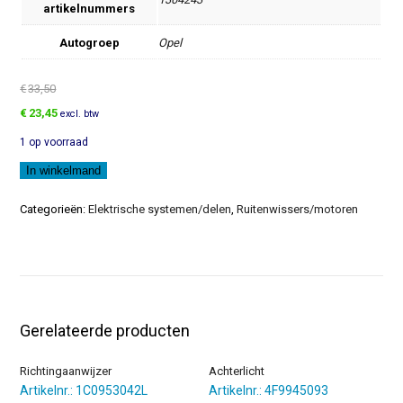
artikelnummers
Autogroep
Opel
€
33,50
Oorspronkelijke
Huidige
€
23,45
excl. btw
prijs
prijs
1 op voorraad
was:
is:
€33,50.
€23,45.
Expansietank
In winkelmand
Koelvloeistof
aantal
Categorieën:
Elektrische systemen/delen
,
Ruitenwissers/motoren
Gerelateerde producten
Richtingaanwijzer
Achterlicht
Artikelnr.: 1C0953042L
Artikelnr.: 4F9945093