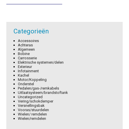
was:
is:
€4,98.
€3,49.
Categorieën
Accessoires
Achteras
Algemeen
Bobine
Carrosserie
Elektrische systemen/delen
Exterieur
Infotainment
Kachel
Motor/Koppeling
Onderstel
Pedalen/gas-/remkabels
Uitlaatsysteem/brandstoftank
Uncategorized
Vering/schokdemper
Versnellingsbak
Vooras/stuurdelen
Wielen/ remdelen
Wielen/remdelen