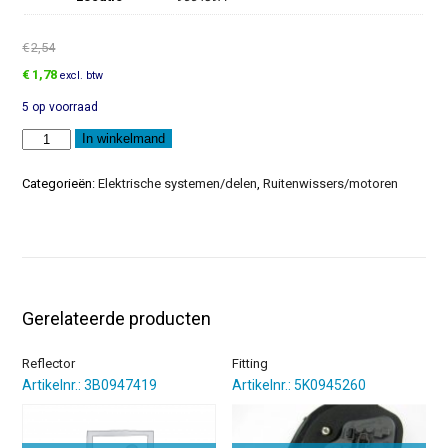
€
2,54
Oorspronkelijke
Huidige
€
1,78
excl. btw
prijs
prijs
5 op voorraad
was:
is:
€2,54.
€1,78.
Afdichtring
In winkelmand
aantal
Categorieën:
Elektrische systemen/delen
,
Ruitenwissers/motoren
Gerelateerde producten
Reflector
Fitting
Artikelnr.: 3B0947419
Artikelnr.: 5K0945260