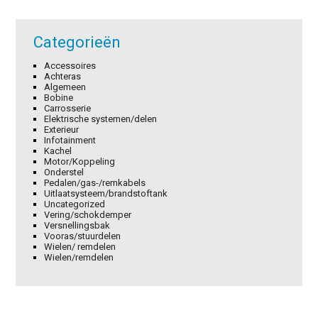
Categorieën
Accessoires
Achteras
Algemeen
Bobine
Carrosserie
Elektrische systemen/delen
Exterieur
Infotainment
Kachel
Motor/Koppeling
Onderstel
Pedalen/gas-/remkabels
Uitlaatsysteem/brandstoftank
Uncategorized
Vering/schokdemper
Versnellingsbak
Vooras/stuurdelen
Wielen/ remdelen
Wielen/remdelen