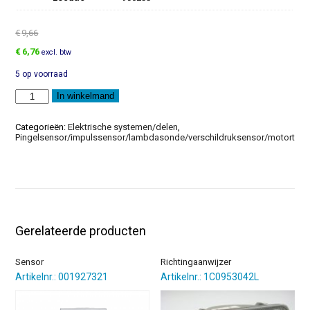
€
9,66
Oorspronkelijke
Huidige
€
6,76
excl. btw
prijs
prijs
5 op voorraad
was:
is:
€9,66.
€6,76.
Platcontacthuis
In winkelmand
aantal
Categorieën:
Elektrische systemen/delen
,
Pingelsensor/impulssensor/lambdasonde/verschildruksensor/motortoer
Gerelateerde producten
Sensor
Richtingaanwijzer
Artikelnr.: 001927321
Artikelnr.: 1C0953042L