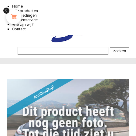
Home
Alle producten
0
Aanbiedingen
Klantenservice
Wie zijn wij?
Contact
Aanbieding!