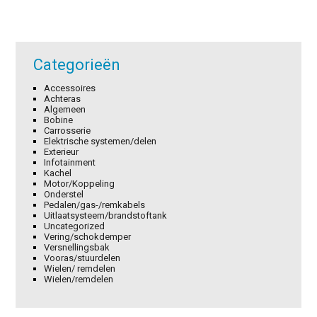
Categorieën
Accessoires
Achteras
Algemeen
Bobine
Carrosserie
Elektrische systemen/delen
Exterieur
Infotainment
Kachel
Motor/Koppeling
Onderstel
Pedalen/gas-/remkabels
Uitlaatsysteem/brandstoftank
Uncategorized
Vering/schokdemper
Versnellingsbak
Vooras/stuurdelen
Wielen/ remdelen
Wielen/remdelen