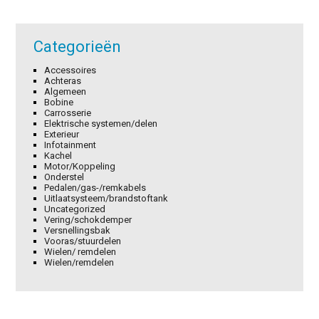
Categorieën
Accessoires
Achteras
Algemeen
Bobine
Carrosserie
Elektrische systemen/delen
Exterieur
Infotainment
Kachel
Motor/Koppeling
Onderstel
Pedalen/gas-/remkabels
Uitlaatsysteem/brandstoftank
Uncategorized
Vering/schokdemper
Versnellingsbak
Vooras/stuurdelen
Wielen/ remdelen
Wielen/remdelen