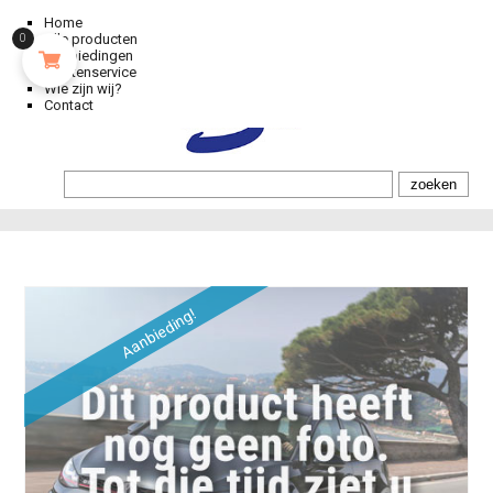
Home
Alle producten
0
Aanbiedingen
Klantenservice
Wie zijn wij?
Contact
Aanbieding!