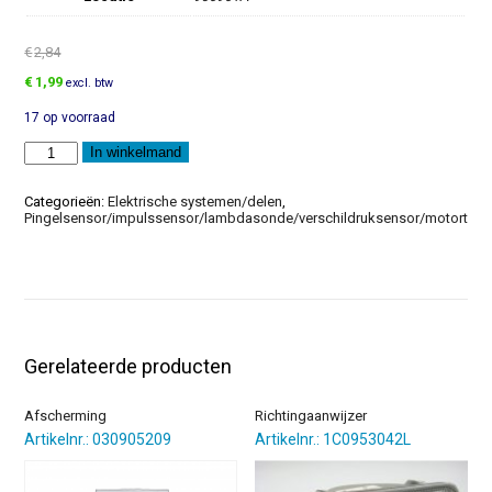
€
2,84
Oorspronkelijke
Huidige
€
1,99
excl. btw
prijs
prijs
17 op voorraad
was:
is:
€2,84.
€1,99.
CD-
In winkelmand
Rom
voor
software-
Categorieën:
Elektrische systemen/delen
,
aanpassing
Pingelsensor/impulssensor/lambdasonde/verschildruksensor/motortoer
aantal
Gerelateerde producten
Afscherming
Richtingaanwijzer
Artikelnr.: 030905209
Artikelnr.: 1C0953042L