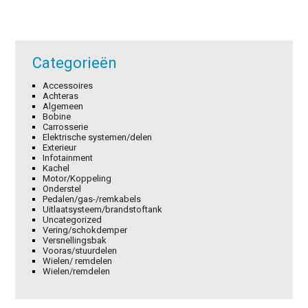
Categorieën
Accessoires
Achteras
Algemeen
Bobine
Carrosserie
Elektrische systemen/delen
Exterieur
Infotainment
Kachel
Motor/Koppeling
Onderstel
Pedalen/gas-/remkabels
Uitlaatsysteem/brandstoftank
Uncategorized
Vering/schokdemper
Versnellingsbak
Vooras/stuurdelen
Wielen/ remdelen
Wielen/remdelen