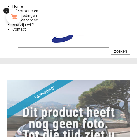
Home
Alle producten
0
Aanbiedingen
Klantenservice
Wie zijn wij?
Contact
Aanbieding!