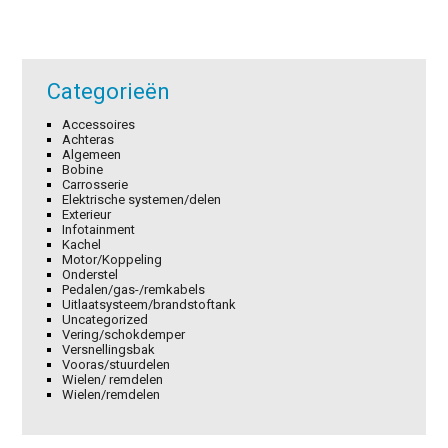
Categorieën
Accessoires
Achteras
Algemeen
Bobine
Carrosserie
Elektrische systemen/delen
Exterieur
Infotainment
Kachel
Motor/Koppeling
Onderstel
Pedalen/gas-/remkabels
Uitlaatsysteem/brandstoftank
Uncategorized
Vering/schokdemper
Versnellingsbak
Vooras/stuurdelen
Wielen/ remdelen
Wielen/remdelen