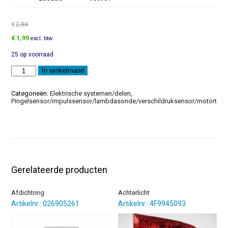
€
2,84
Oorspronkelijke
Huidige
€
1,99
excl. btw
prijs
prijs
25 op voorraad
was:
is:
€2,84.
€1,99.
CD-
In winkelmand
Rom
voor
software-
Categorieën:
Elektrische systemen/delen
,
aanpassing
Pingelsensor/impulssensor/lambdasonde/verschildruksensor/motortoer
aantal
Gerelateerde producten
Afdichtring
Achterlicht
Artikelnr.: 026905261
Artikelnr.: 4F9945093