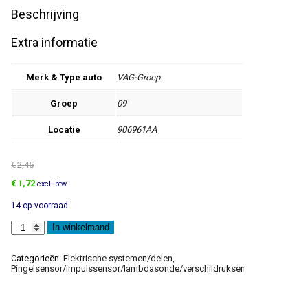
Beschrijving
Extra informatie
Merk & Type auto
VAG-Groep
Groep
09
Locatie
906961AA
€
2,45
Oorspronkelijke
Huidige
€
1,72
excl. btw
prijs
prijs
14 op voorraad
was:
is:
€2,45.
€1,72.
CD-
In winkelmand
Rom
voor
software-
Categorieën:
Elektrische systemen/delen
,
aanpassing
Pingelsensor/impulssensor/lambdasonde/verschildruksensor/motortoere
aantal