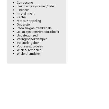
Carrosserie
Elektrische systemen/delen
Exterieur
Infotainment
Kachel
Motor/Koppeling
Onderstel
Pedalen/gas-/remkabels
Uitlaatsysteem/brandstoftank
Uncategorized
Vering/schokdemper
Versnellingsbak
Vooras/stuurdelen
Wielen/ remdelen
Wielen/remdelen
ntalsensor/motorregelapparaat