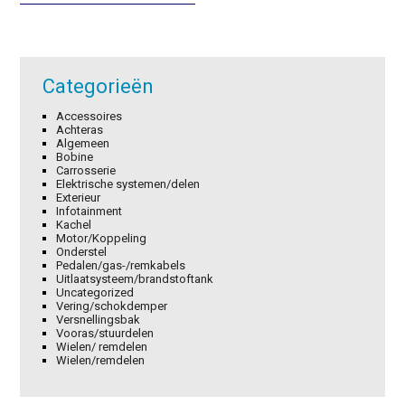
€3,55.
€2,49.
Categorieën
Accessoires
Achteras
Algemeen
Bobine
Carrosserie
Elektrische systemen/delen
Exterieur
Infotainment
Kachel
Motor/Koppeling
Onderstel
Pedalen/gas-/remkabels
Uitlaatsysteem/brandstoftank
Uncategorized
Vering/schokdemper
Versnellingsbak
Vooras/stuurdelen
Wielen/ remdelen
Wielen/remdelen