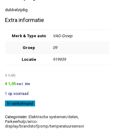
dubbelzijdig
Extra informatie
Merk & Type auto
VAG-Groep
Groep
09
Locatie
919939
€
1,50
Oorspronkelijke
Huidige
€
1,05
excl. btw
prijs
prijs
1 op voorraad
was:
is:
€1,50.
€1,05.
Plakband
In winkelmand
aantal
Categorieën:
Elektrische systemen/delen
,
Parkeerhulp/airco-
display/brandstofpomp/temperatuursensor