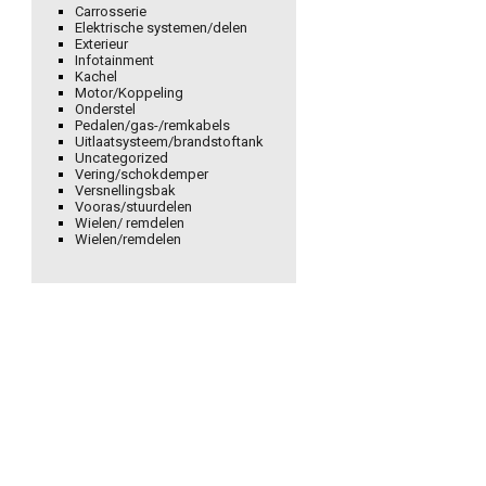
Carrosserie
Elektrische systemen/delen
Exterieur
Infotainment
Kachel
Motor/Koppeling
Onderstel
Pedalen/gas-/remkabels
Uitlaatsysteem/brandstoftank
Uncategorized
Vering/schokdemper
Versnellingsbak
Vooras/stuurdelen
Wielen/ remdelen
Wielen/remdelen