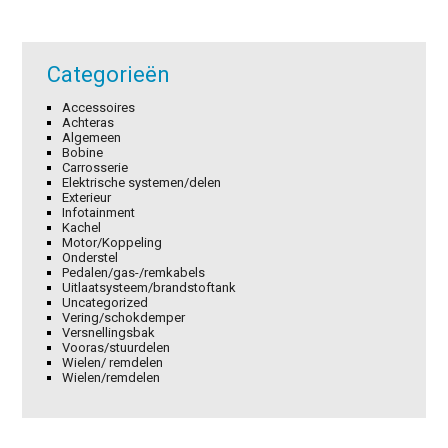
Categorieën
Accessoires
Achteras
Algemeen
Bobine
Carrosserie
Elektrische systemen/delen
Exterieur
Infotainment
Kachel
Motor/Koppeling
Onderstel
Pedalen/gas-/remkabels
Uitlaatsysteem/brandstoftank
Uncategorized
Vering/schokdemper
Versnellingsbak
Vooras/stuurdelen
Wielen/ remdelen
Wielen/remdelen