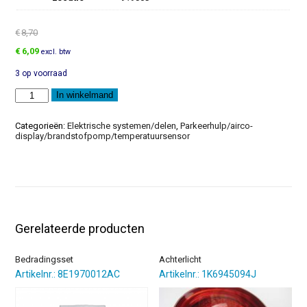
€
8,70
Oorspronkelijke
Huidige
€
6,09
excl. btw
prijs
prijs
3 op voorraad
was:
is:
€8,70.
€6,09.
Led
In winkelmand
aantal
Categorieën:
Elektrische systemen/delen
,
Parkeerhulp/airco-
display/brandstofpomp/temperatuursensor
Gerelateerde producten
Bedradingsset
Achterlicht
Artikelnr.: 8E1970012AC
Artikelnr.: 1K6945094J