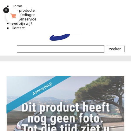
Home
Alle producten
0
Aanbiedingen
Klantenservice
Wie zijn wij?
Contact
Aanbieding!