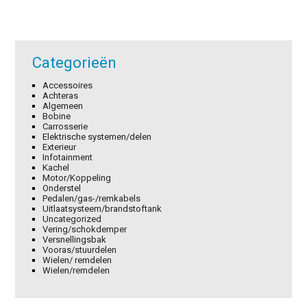
Categorieën
Accessoires
Achteras
Algemeen
Bobine
Carrosserie
Elektrische systemen/delen
Exterieur
Infotainment
Kachel
Motor/Koppeling
Onderstel
Pedalen/gas-/remkabels
Uitlaatsysteem/brandstoftank
Uncategorized
Vering/schokdemper
Versnellingsbak
Vooras/stuurdelen
Wielen/ remdelen
Wielen/remdelen