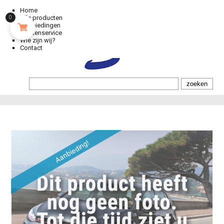
Home
Alle producten
0
Aanbiedingen
Klantenservice
Wie zijn wij?
Contact
Aanbieding!