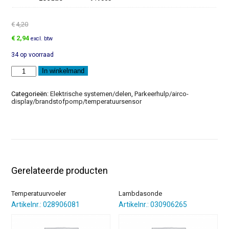
€
4,20
Oorspronkelijke
Huidige
€
2,94
excl. btw
prijs
prijs
34 op voorraad
was:
is:
€4,20.
€2,94.
Led
In winkelmand
aantal
Categorieën:
Elektrische systemen/delen
,
Parkeerhulp/airco-
display/brandstofpomp/temperatuursensor
Gerelateerde producten
Temperatuurvoeler
Lambdasonde
Artikelnr.: 028906081
Artikelnr.: 030906265