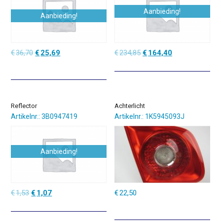
Aanbieding!
Aanbieding!
Oorspronkelijke
Huidige
Oorspronkelijke
Huidige
€
36,70
€
25,69
€
234,85
€
164,40
prijs
prijs
prijs
prijs
was:
is:
was:
is:
€36,70.
€25,69.
€234,85.
€164,40.
Reflector
Achterlicht
Artikelnr.: 3B0947419
Artikelnr.: 1K5945093J
Aanbieding!
Oorspronkelijke
Huidige
€
1,53
€
1,07
€
22,50
prijs
prijs
was:
is:
€1,53.
€1,07.