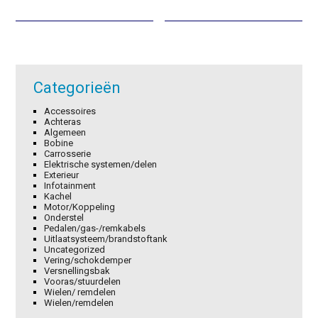
was:
is:
was:
is:
€11,35.
€7,95.
€20,05.
€14,04.
Categorieën
Accessoires
Achteras
Algemeen
Bobine
Carrosserie
Elektrische systemen/delen
Exterieur
Infotainment
Kachel
Motor/Koppeling
Onderstel
Pedalen/gas-/remkabels
Uitlaatsysteem/brandstoftank
Uncategorized
Vering/schokdemper
Versnellingsbak
Vooras/stuurdelen
Wielen/ remdelen
Wielen/remdelen