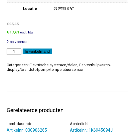
Locatie
919303 01C
€
25,15
Oorspronkelijke
Huidige
€
17,61
excl. btw
prijs
prijs
2 op voorraad
was:
is:
€25,15.
€17,61.
Aansteker
In winkelmand
aantal
Categorieën:
Elektrische systemen/delen
,
Parkeerhulp/airco-
display/brandstofpomp/temperatuursensor
Gerelateerde producten
Lambdasonde
Achterlicht
Artikelnr.: 030906265
Artikelnr.: 1K6945094J