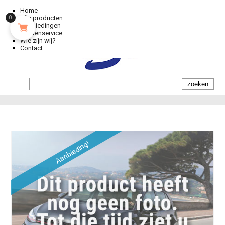
Home
Alle producten
0
Aanbiedingen
Klantenservice
Wie zijn wij?
Contact
Aanbieding!