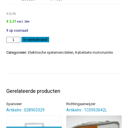
€
3,16
Oorspronkelijke
Huidige
€
2,21
excl. btw
prijs
prijs
9 op voorraad
was:
is:
€3,16.
€2,21.
Afdekkap
In winkelmand
aantal
Categorieën:
Elektrische systemen/delen
,
Kabelsets motorruimte
Gerelateerde producten
Spanveer
Richtingaanwijzer
Artikelnr.: 028903329
Artikelnr.: 1C0953042L