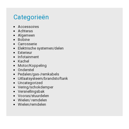
Categorieën
Accessoires
Achteras
Algemeen
Bobine
Carrosserie
Elektrische systemen/delen
Exterieur
Infotainment
Kachel
Motor/Koppeling
Onderstel
Pedalen/gas-/remkabels
Uitlaatsysteem/brandstoftank
Uncategorized
Vering/schokdemper
Versnellingsbak
Vooras/stuurdelen
Wielen/ remdelen
Wielen/remdelen