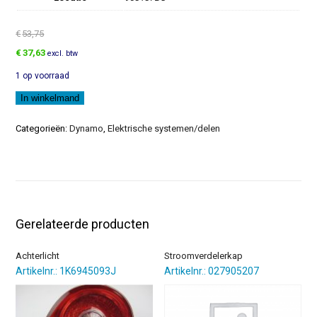
€
53,75
Oorspronkelijke
Huidige
€
37,63
excl. btw
prijs
prijs
1 op voorraad
was:
is:
€53,75.
€37,63.
Geribde
In winkelmand
riem
aantal
Categorieën:
Dynamo
,
Elektrische systemen/delen
Gerelateerde producten
Achterlicht
Stroomverdelerkap
Artikelnr.: 1K6945093J
Artikelnr.: 027905207