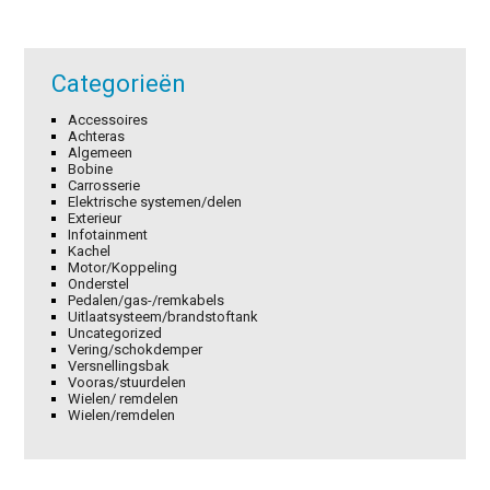
Categorieën
Accessoires
Achteras
Algemeen
Bobine
Carrosserie
Elektrische systemen/delen
Exterieur
Infotainment
Kachel
Motor/Koppeling
Onderstel
Pedalen/gas-/remkabels
Uitlaatsysteem/brandstoftank
Uncategorized
Vering/schokdemper
Versnellingsbak
Vooras/stuurdelen
Wielen/ remdelen
Wielen/remdelen