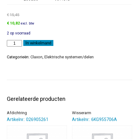
€
15,45
Oorspronkelijke
Huidige
€
10,82
excl. btw
prijs
prijs
2 op voorraad
was:
is:
€15,45.
€10,82.
Houder
In winkelmand
aantal
Categorieën:
Claxon
,
Elektrische systemen/delen
Gerelateerde producten
Afdichtring
Wisserarm
Artikelnr.: 026905261
Artikelnr.: 6KG955706A