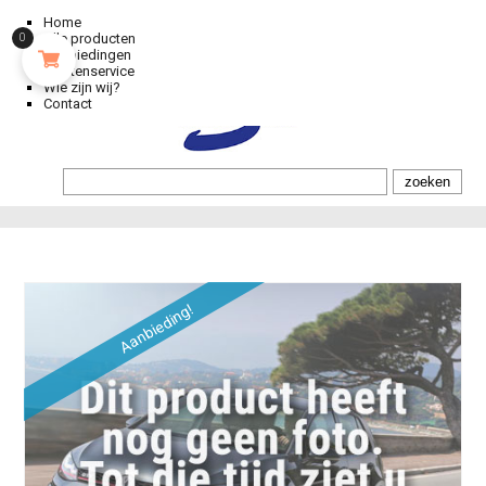
Home
Alle producten
0
Aanbiedingen
Klantenservice
Wie zijn wij?
Contact
Aanbieding!