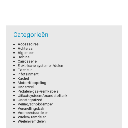
was:
is:
was:
is:
€8,58.
€6,01.
€18,40.
€12,88.
Categorieën
Accessoires
Achteras
Algemeen
Bobine
Carrosserie
Elektrische systemen/delen
Exterieur
Infotainment
Kachel
Motor/Koppeling
Onderstel
Pedalen/gas-/remkabels
Uitlaatsysteem/brandstoftank
Uncategorized
Vering/schokdemper
Versnellingsbak
Vooras/stuurdelen
Wielen/ remdelen
Wielen/remdelen