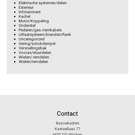
Elektrische systemen/delen
Exterieur
Infotainment
Kachel
Motor/Koppeling
Onderstel
Pedalen/gas-/remkabels
Uitlaatsysteem/brandstoftank
Uncategorized
Vering/schokdemper
Versnellingsbak
Vooras/stuurdelen
Wielen/ remdelen
Wielen/remdelen
Contact
Bezoekadres
Kasteellaan 77
6602 DD Wijchen