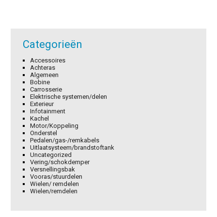
€72,15.
€50,51.
€3,42.
€2,39.
Categorieën
Accessoires
Achteras
Algemeen
Bobine
Carrosserie
Elektrische systemen/delen
Exterieur
Infotainment
Kachel
Motor/Koppeling
Onderstel
Pedalen/gas-/remkabels
Uitlaatsysteem/brandstoftank
Uncategorized
Vering/schokdemper
Versnellingsbak
Vooras/stuurdelen
Wielen/ remdelen
Wielen/remdelen