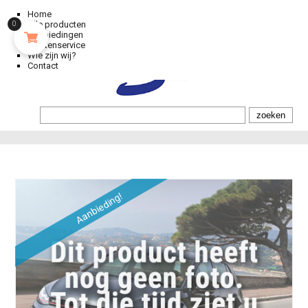
Home
Alle producten
0
Aanbiedingen
Klantenservice
Wie zijn wij?
Contact
Aanbieding!