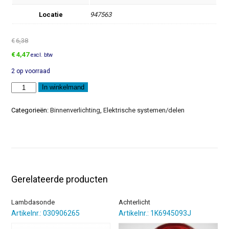
Locatie
947563
€
6,38
Oorspronkelijke
Huidige
€
4,47
excl. btw
prijs
prijs
2 op voorraad
was:
is:
€6,38.
€4,47.
Portierschakelaar
In winkelmand
aantal
Categorieën:
Binnenverlichting
,
Elektrische systemen/delen
Gerelateerde producten
Lambdasonde
Achterlicht
Artikelnr.: 030906265
Artikelnr.: 1K6945093J